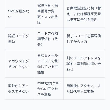
電波不良・携
音声電話認証に切り替
SMSが届かな
帯番号の変
え、または機種変更時
い
更・スマホ故
は事前に番号を更新
障
コードの有効
認証コードが
新しいコードを再送信
期限切れ（数
無効
してから入力
分）
異なるメール
別のメールアドレスを
アカウントが
アドレスで登
試す・裁判所に問い合
見つからない
録している可
わせ
能性
mintsは海外IP
海外からアク
帰国後にアクセス、ま
からのアクセ
セスできない
たは代理人に委任
スを遮断