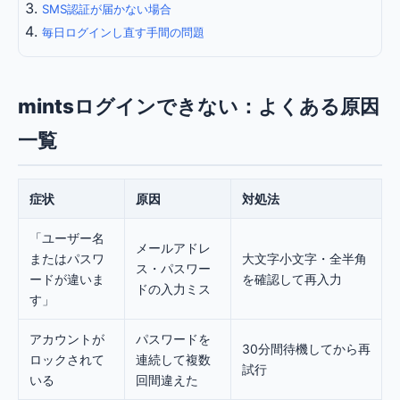
SMS認証が届かない場合
毎日ログインし直す手間の問題
mintsログインできない：よくある原因
一覧
症状
原因
対処法
「ユーザー名
メールアドレ
またはパスワ
大文字小文字・全半角
ス・パスワー
ードが違いま
を確認して再入力
ドの入力ミス
す」
アカウントが
パスワードを
30分間待機してから再
ロックされて
連続して複数
試行
いる
回間違えた