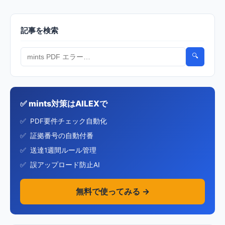
記事を検索
🔍
✅ mints対策はAILEXで
PDF要件チェック自動化
証拠番号の自動付番
送達1週間ルール管理
誤アップロード防止AI
無料で使ってみる →