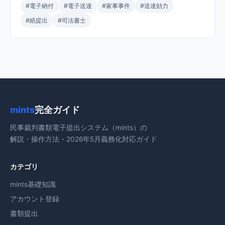
#電子納付
#電子送達
#家事事件
#送達効力
#紙提出
#司法書士
mints
完全ガイド
民事裁判書類電子提出システム（mints）の
解説・操作方法・2026年5月義務化対応ガイド
カテゴリ
mints基礎知識
アカウント登録
書類提出