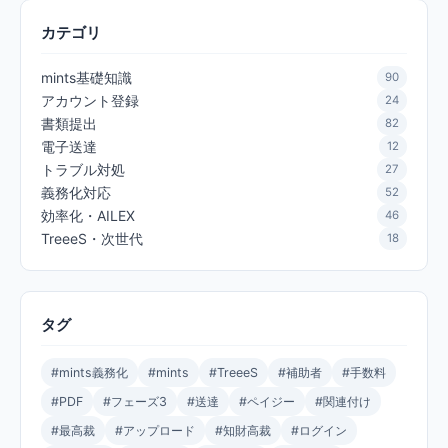
カテゴリ
mints基礎知識
90
アカウント登録
24
書類提出
82
電子送達
12
トラブル対処
27
義務化対応
52
効率化・AILEX
46
TreeeS・次世代
18
タグ
#mints義務化
#mints
#TreeeS
#補助者
#手数料
#PDF
#フェーズ3
#送達
#ペイジー
#関連付け
#最高裁
#アップロード
#知財高裁
#ログイン