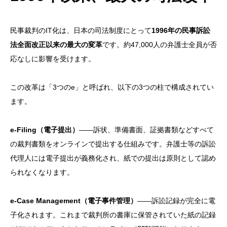
民事裁判のIT化は、日本の司法制度にとって
1996年の民事訴訟
法全面改正以来の最大の変革
です。約47,000人の弁護士全員が否
応なしに影響を受けます。
この改革は「3つのe」と呼ばれ、以下の3つの柱で構成されてい
ます。
e-Filing（電子提出）
——訴状、準備書面、証拠書類などすべて
の裁判書類をオンラインで提出する仕組みです。弁護士等の訴訟
代理人には電子提出が義務化され、紙での提出は原則として認め
られなくなります。
e-Case Management（電子事件管理）
——訴訟記録が完全に電
子化されます。これまで裁判所の書庫に保管されていた紙の記録