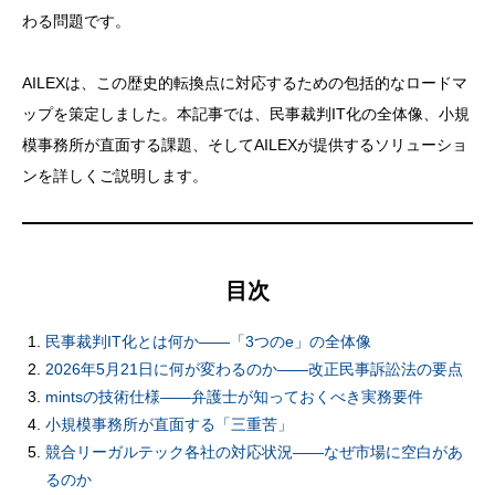
わる問題です。
AILEXは、この歴史的転換点に対応するための包括的なロードマ
ップを策定しました。本記事では、民事裁判IT化の全体像、小規
模事務所が直面する課題、そしてAILEXが提供するソリューショ
ンを詳しくご説明します。
目次
民事裁判IT化とは何か——「3つのe」の全体像
2026年5月21日に何が変わるのか——改正民事訴訟法の要点
mintsの技術仕様——弁護士が知っておくべき実務要件
小規模事務所が直面する「三重苦」
競合リーガルテック各社の対応状況——なぜ市場に空白があ
るのか