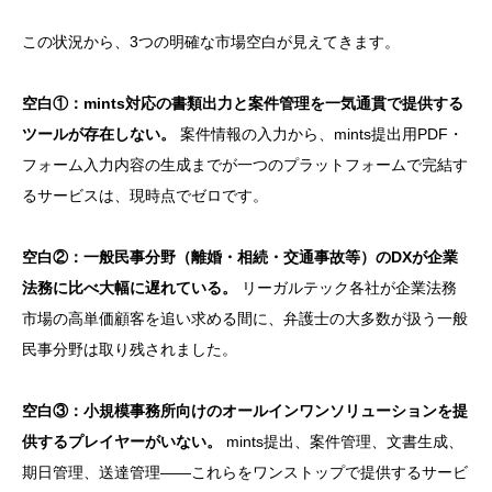
この状況から、3つの明確な市場空白が見えてきます。
空白①：mints対応の書類出力と案件管理を一気通貫で提供する
ツールが存在しない。
案件情報の入力から、mints提出用PDF・
フォーム入力内容の生成までが一つのプラットフォームで完結す
るサービスは、現時点でゼロです。
空白②：一般民事分野（離婚・相続・交通事故等）のDXが企業
法務に比べ大幅に遅れている。
リーガルテック各社が企業法務
市場の高単価顧客を追い求める間に、弁護士の大多数が扱う一般
民事分野は取り残されました。
空白③：小規模事務所向けのオールインワンソリューションを提
供するプレイヤーがいない。
mints提出、案件管理、文書生成、
期日管理、送達管理——これらをワンストップで提供するサービ