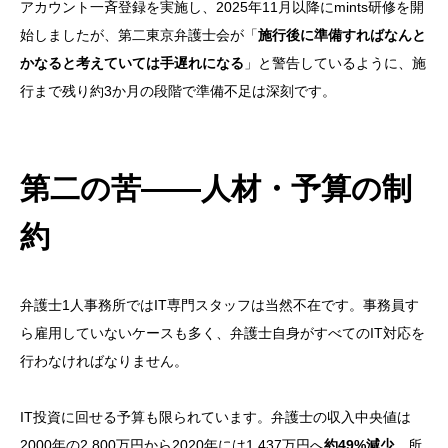
アカウント一斉登録を実施し、2025年11月以降にmints研修を開
始しましたが、第二東京弁護士会が「
施行後に準備すればなんと
かなると考えていては手遅れになる
」と警告しているように、施
行まで残り約3か月の段階で準備不足は深刻です。
第二の苦——人材・予算の制
約
弁護士1人事務所ではIT専門スタッフは当然不在です。事務員す
ら雇用していないケースも多く、弁護士自身がすべてのIT対応を
行わなければなりません。
IT投資に回せる予算も限られています。弁護士の収入中央値は
2000年の2,800万円から2020年には1,437万円へ
約49%減少
。所