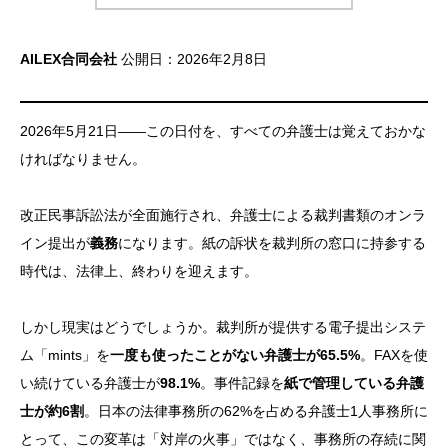
AILEX合同会社
公開日：2026年2月8日
2026年5月21日——この日付を、すべての弁護士は覚えておかな
ければなりません。
改正民事訴訟法が全面施行され、弁護士による裁判書類のオンラ
イン提出が
義務
になります。紙の訴状を裁判所の窓口に持参する
時代は、法律上、終わりを迎えます。
しかし現実はどうでしょうか。裁判所が提供する電子提出システ
ム「mints」を
一度も使ったことがない弁護士が65.5%
。FAXを使
い続けている弁護士が
98.1%
。事件記録を
紙で管理している弁護
士が約6割
。日本の法律事務所の62%を占める弁護士1人事務所に
とって、この変革は「対岸の火事」ではなく、事務所の存続に関