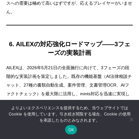
スへの需要は極めて高いはずですが、応えるプレイヤーがいませ
ん。
6. AILEXの対応強化ロードマップ——3フェ
ーズの実装計画
AILEXは、2026年5月21日の全面施行に向けて、3フェーズの段
階的な実装計画を策定しました。既存の機能基盤（AI法律相談チ
ャット、27種の書類自動生成、案件管理、文書管理OCR、AIフ
ァクトチェック）を最大限に活用し、mints対応を迅速に実現し
ます。
よりよいエクスペリエンスを提供するため、当ウェブサイトでは
Cookie を使用しています。引き続き閲覧する場合、Cookie の使用
を承諾したものとみなされます。

OK

Phase 1：即時対応（2026年
LINEでお問い合わせ
電話でお問い合わせ