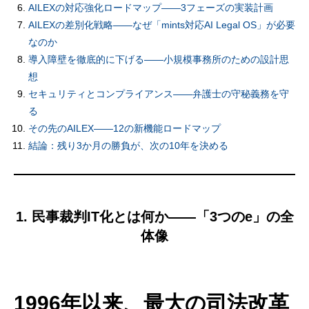
AILEXの対応強化ロードマップ——3フェーズの実装計画
AILEXの差別化戦略——なぜ「mints対応AI Legal OS」が必要
なのか
導入障壁を徹底的に下げる——小規模事務所のための設計思
想
セキュリティとコンプライアンス——弁護士の守秘義務を守
る
その先のAILEX——12の新機能ロードマップ
結論：残り3か月の勝負が、次の10年を決める
1. 民事裁判IT化とは何か——「3つのe」の全
体像
1996年以来、最大の司法改革