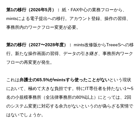
第1の移行（2026年5月）：
紙・FAX中心の業務フローから、
mintsによる電子提出への移行。アカウント登録、操作の習得、
事務所内のワークフロー変更が必要。
第2の移行（2027〜2028年度）：
mints改修版からTreeeSへの移
行。新たな操作画面の習得、データの引き継ぎ、事務所内ワーク
フローの再変更が発生。
これは
弁護士の65.5%がmintsすら使ったことがない
という現状
において、極めて大きな負担です。特にIT専任者を持たない1〜5
名の小規模事務所（全法律事務所の80%以上）にとっては、2回
のシステム変更に対応する余力がないというのが偽らざる実情で
はないでしょうか。