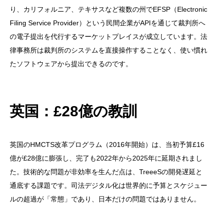
り、カリフォルニア、テキサスなど複数の州でEFSP（Electronic
Filing Service Provider）という民間企業がAPIを通じて裁判所へ
の電子提出を代行するマーケットプレイスが成立しています。法
律事務所は裁判所のシステムを直接操作することなく、使い慣れ
たソフトウェアから提出できるのです。
英国：£28億の教訓
英国のHMCTS改革プログラム（2016年開始）は、当初予算£16
億が£28億に膨張し、完了も2022年から2025年に延期されまし
た。技術的な問題が非効率を生んだ点は、TreeeSの開発遅延と
通底する課題です。司法デジタル化は世界的に予算とスケジュー
ルの超過が「常態」であり、日本だけの問題ではありません。