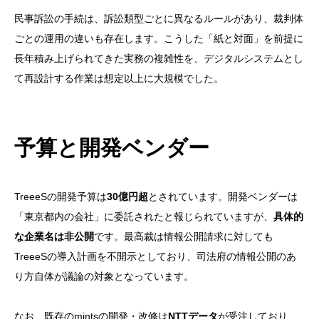
民事訴訟の手続は、訴訟類型ごとに異なるルールがあり、裁判体
ごとの運用の違いも存在します。こうした「紙と対面」を前提に
長年積み上げられてきた実務の複雑性を、デジタルシステムとし
て再設計する作業は想定以上に大規模でした。
予算と開発ベンダー
TreeeSの開発予算は
30億円超
とされています。開発ベンダーは
「東京都内の会社」に委託されたと報じられていますが、
具体的
な企業名は非公開
です。最高裁は情報公開請求に対しても
TreeeSの導入計画を不開示としており、司法府の情報公開のあ
り方自体が議論の対象となっています。
なお、既存のmintsの開発・改修は
NTTデータ
が受注しており、