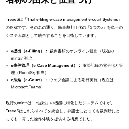
TreeeSは「
T
rial
e
-filing
e
-case management
e
-court
S
ystems」
の略称です。その名の通り、民事裁判IT化の「3つのe」を単一の
システム群として統合することを目指しています。
e提出（e-Filing）：
裁判書類のオンライン提出（現在の
mintsが担当）
e事件管理（e-Case Management）：
訴訟記録の電子化と管
理（RoootSが担当）
e法廷（e-Court）：
ウェブ会議による期日実施（現在は
Microsoft Teams）
現行のmintsは「e提出」の機能に特化したシステムですが、
TreeeSはこれらすべてを統合し、弁護士にとっても裁判所にと
っても一貫した操作体験を提供する構想でした。