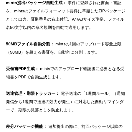
mints提出パッケージ自動生成：
事件に登録された書面・書証
を、mintsのファイルフォーマット要件に準拠したZIPパッケージ
として出力。証拠番号の右上付記、A4/A3サイズ準拠、ファイル
名50文字以内の命名規則を自動で適用します。
50MBファイル自動分割：
mintsの1回のアップロード容量上限
（50MB）を超える書証を、自動的に分割します。
受領書PDF生成：
mintsでのアップロード確認後に必要となる受
領書をPDFで自動生成します。
送達管理・期限トラッカー：
電子送達の「1週間ルール」（通知
発信から1週間で送達の効力が発生）に対応した自動リマインダ
ーで、期限の見落としを防止します。
差分パッケージ機能：
追加提出の際に、前回パッケージ以降の