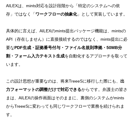
AILEXは、mints対応を設計段階から「特定のシステムへの依
存」ではなく「
ワークフローの抽象化
」として実装しています。
具体的に言えば、AILEXのmints提出パッケージ機能は、mintsの
API（存在しません）に直接接続するのではなく、mints提出に必
要な
PDF生成・証拠番号付与・ファイル名規則準拠・50MB分
割・フォーム入力テキスト生成
を自動化するアプローチを取って
います。
この設計思想が重要なのは、将来TreeeSに移行した際にも、
出
力フォーマットの調整だけで対応できる
からです。弁護士の皆さ
まは、AILEXの操作画面はそのままに、裏側のシステムがmints
からTreeeSに変わっても同じワークフローで業務を続けられま
す。