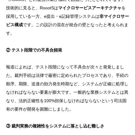
技術的に見ると、RoootSは
マイクロサービスアーキテクチャ
を
採用している一方、e提出・e記録管理システムは
非マイクロサー
ビス構成
です。この設計の混在が統合の壁となったと考えられま
す。
② テスト段階での不具合頻発
報道によれば、テスト段階になって不具合が次々と発覚しまし
た。裁判手続は法律で厳密に定められたプロセスであり、手続の
順序、期限、送達の効力発生時期など、システムが正確に処理し
なければならない要素が膨大です。一般的な業務システムとは異
なり、法的正確性を100%担保しなければならないという司法固
有の要件が開発を困難にしました。
③ 裁判実務の複雑性をシステムに落とし込む難しさ