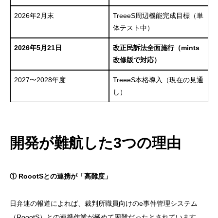
2026年2月末
TreeeS周辺機能完成目標（単
体テスト中）
2026年5月21日
改正民訴法全面施行（mints
改修版で対応）
2027〜2028年度
TreeeS本格導入（現在の見通
し）
開発が難航した3つの理由
① RoootSとの連携が「高難度」
日弁連の報道によれば、裁判所職員向けのe事件管理システム
（RoootS）との連携作業が極めて困難だったとされています。