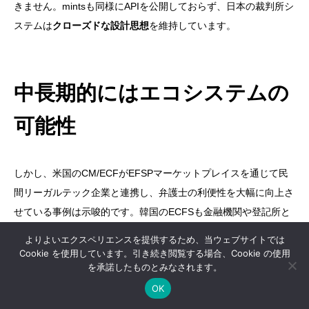
きません。mintsも同様にAPIを公開しておらず、日本の裁判所シ
ステムは
クローズドな設計思想
を維持しています。
中長期的にはエコシステムの
可能性
しかし、米国のCM/ECFがEFSPマーケットプレイスを通じて民
間リーガルテック企業と連携し、弁護士の利便性を大幅に向上さ
せている事例は示唆的です。韓国のECFSも金融機関や登記所と
の外部連携を実現しています。
よりよいエクスペリエンスを提供するため、当ウェブサイトでは
Cookie を使用しています。引き続き閲覧する場合、Cookie の使用
を承諾したものとみなされます。
TreeeSの設計にRoootSの「関連システムとの外部連携機能」が

OK

含まれていることを考えると、将来的に段階的なデータ連携の仕
LINEでお問い合わせ
電話でお問い合わせ
組みが検討される可能性はゼロではありません。