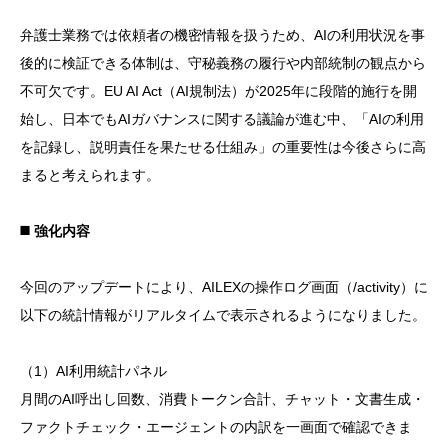
弁護士業務では依頼者の機密情報を扱うため、AIの利用状況を事
後的に検証できる体制は、守秘義務の履行や内部統制の観点から
不可欠です。EU AI Act（AI規制法）が2025年に段階的施行を開
始し、日本でもAIガバナンスに関する議論が進む中、「AIの利用
を記録し、説明責任を果たせる仕組み」の重要性は今後さらに高
まると考えられます。
◼️ 強化内容
今回のアップデートにより、AILEXの操作ログ画面（/activity）に
以下の統計情報がリアルタイムで表示されるようになりました。
（1）AI利用統計パネル
月間のAI呼出し回数、消費トークン合計、チャット・文書生成・
ファクトチェック・エージェントの内訳を一画面で確認できま