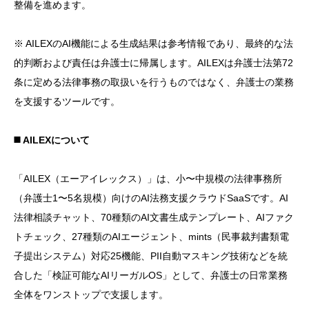
整備を進めます。
※ AILEXのAI機能による生成結果は参考情報であり、最終的な法
的判断および責任は弁護士に帰属します。AILEXは弁護士法第72
条に定める法律事務の取扱いを行うものではなく、弁護士の業務
を支援するツールです。
◼️ AILEXについて
「AILEX（エーアイレックス）」は、小〜中規模の法律事務所
（弁護士1〜5名規模）向けのAI法務支援クラウドSaaSです。AI
法律相談チャット、70種類のAI文書生成テンプレート、AIファク
トチェック、27種類のAIエージェント、mints（民事裁判書類電
子提出システム）対応25機能、PII自動マスキング技術などを統
合した「検証可能なAIリーガルOS」として、弁護士の日常業務
全体をワンストップで支援します。