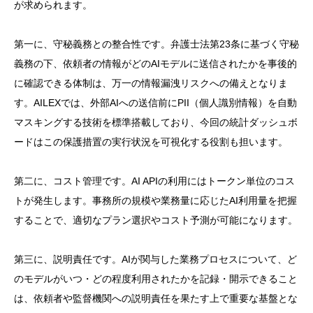
が求められます。
第一に、守秘義務との整合性です。弁護士法第23条に基づく守秘
義務の下、依頼者の情報がどのAIモデルに送信されたかを事後的
に確認できる体制は、万一の情報漏洩リスクへの備えとなりま
す。AILEXでは、外部AIへの送信前にPII（個人識別情報）を自動
マスキングする技術を標準搭載しており、今回の統計ダッシュボ
ードはこの保護措置の実行状況を可視化する役割も担います。
第二に、コスト管理です。AI APIの利用にはトークン単位のコス
トが発生します。事務所の規模や業務量に応じたAI利用量を把握
することで、適切なプラン選択やコスト予測が可能になります。
第三に、説明責任です。AIが関与した業務プロセスについて、ど
のモデルがいつ・どの程度利用されたかを記録・開示できること
は、依頼者や監督機関への説明責任を果たす上で重要な基盤とな