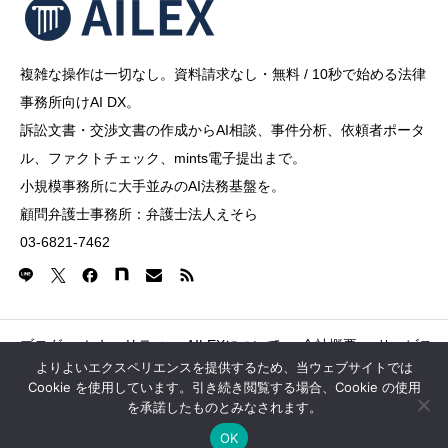
複雑な操作は一切なし。資料請求なし・無料 / 10秒で始める法律
事務所向けAI DX。
訴訟文書・交渉文書の作成からAI相談、事件分析、依頼者ポータ
ル、ファクトチェック、mints電子提出まで。
小規模事務所に大手並みのAI法務基盤を。
顧問弁護士事務所：弁護士法人えそら
03-6821-7462
ブログ
セキュリティ
AILEXについて
会社概要
サービス
よりよいエクスペリエンスを提供するため、当ウェブサイトでは
Cookie を使用しています。引き続き閲覧する場合、Cookie の使用
Copyright © 2026 AILEX Shibuya Dogenzaka Tokyu Buil
を承諾したものとみなされます。

OK
