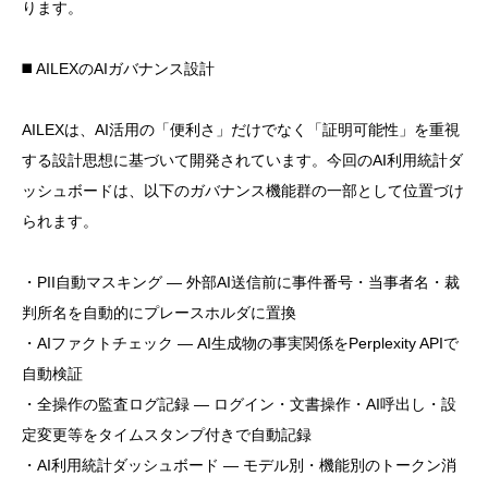
ります。
◼️ AILEXのAIガバナンス設計
AILEXは、AI活用の「便利さ」だけでなく「証明可能性」を重視
する設計思想に基づいて開発されています。今回のAI利用統計ダ
ッシュボードは、以下のガバナンス機能群の一部として位置づけ
られます。
・PII自動マスキング — 外部AI送信前に事件番号・当事者名・裁
判所名を自動的にプレースホルダに置換
・AIファクトチェック — AI生成物の事実関係をPerplexity APIで
自動検証
・全操作の監査ログ記録 — ログイン・文書操作・AI呼出し・設
定変更等をタイムスタンプ付きで自動記録
・AI利用統計ダッシュボード — モデル別・機能別のトークン消