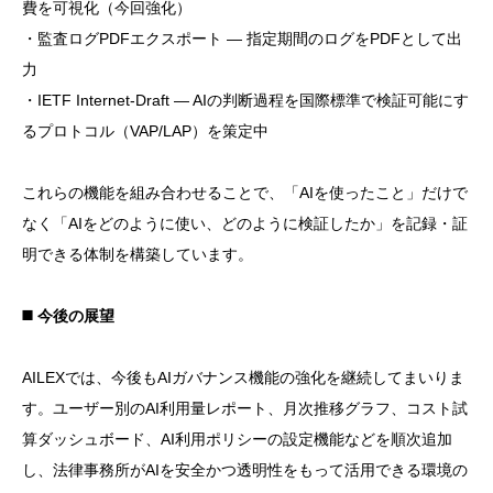
費を可視化（今回強化）
・監査ログPDFエクスポート — 指定期間のログをPDFとして出
力
・IETF Internet-Draft — AIの判断過程を国際標準で検証可能にす
るプロトコル（VAP/LAP）を策定中
これらの機能を組み合わせることで、「AIを使ったこと」だけで
なく「AIをどのように使い、どのように検証したか」を記録・証
明できる体制を構築しています。
◼️ 今後の展望
AILEXでは、今後もAIガバナンス機能の強化を継続してまいりま
す。ユーザー別のAI利用量レポート、月次推移グラフ、コスト試
算ダッシュボード、AI利用ポリシーの設定機能などを順次追加
し、法律事務所がAIを安全かつ透明性をもって活用できる環境の