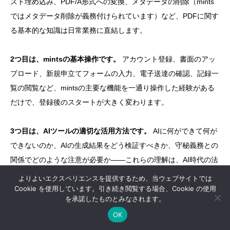
スト埋め込み、PDF/A形式への変換、メタデータの削除（mints
ではメタデータ削除が義務付けられています）など、PDFに関す
る基本的な知識は日常業務に直結します。
2つ目は、mintsの基本操作です。
アカウント登録、書面のアッ
プロード、新規申立てフォームの入力、電子送達の確認、記録一
覧の閲覧など、mintsの主要な機能を一通り操作した経験がある
だけで、登録後のスタートが大きく変わります。
3つ目は、AIツールの適切な活用方法です。
AIに何ができて何が
できないのか、AIの生成結果をどう検証すべきか、守秘義務との
関係でどのような注意が必要か——これらの理解は、AI時代の法
曹にとって基礎教養です。
よりよいエクスペリエンスを提供するため、当ウェブサイトでは
Cookie を使用しています。引き続き閲覧する場合、Cookie の使用
を承諾したものとみなされます。
4つ目は、情報セキュリティの基本です。
2024年6月施行の弁護

OK

士情報セキュリティ規程に基づく「基本的取扱方法」の策定は、
LINEでお問い合わせ
電話でお問い合わせ