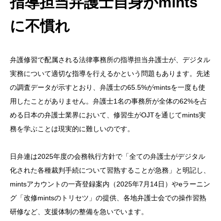
指導担当弁護士自身がmints
に不慣れ
弁護修習で配属される法律事務所の指導担当弁護士が、デジタル
実務について適切な指導を行えるかという問題もあります。先述
の調査データが示すとおり、弁護士の65.5%がmintsを一度も使
用したことがありません。弁護士1名の事務所が全体の62%を占
める日本の弁護士業界において、修習生がOJTを通じてmints実
務を学ぶことは現実的に難しいのです。
日弁連は2025年度の会務執行方針で「全ての弁護士がデジタル
化された各種裁判手続について習熟することが急務」と明記し、
mintsアカウントの一斉登録案内（2025年7月14日）やeラーニン
グ「改修mintsのトリセツ」の提供、各地弁護士会での操作習熟
研修など、支援体制の整備を急いでいます。