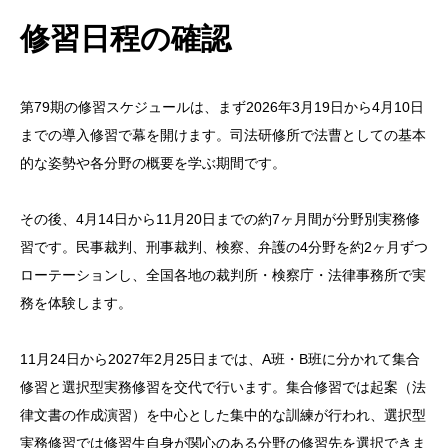
修習日程の確認
第79期の修習スケジュールは、まず2026年3月19日から4月10日
までの導入修習で幕を開けます。司法研修所で法曹としての基本
的な姿勢や各分野の概要を学ぶ期間です。
その後、4月14日から11月20日までの約7ヶ月間が分野別実務修
習です。民事裁判、刑事裁判、検察、弁護の4分野を約2ヶ月ずつ
ローテーションし、全国各地の裁判所・検察庁・法律事務所で実
務を体験します。
11月24日から2027年2月25日までは、A班・B班に分かれて集合
修習と選択型実務修習を交代で行います。集合修習では起案（法
律文書の作成演習）を中心とした集中的な訓練が行われ、選択型
実務修習では修習生自身が関心のある分野の修習先を選択できま