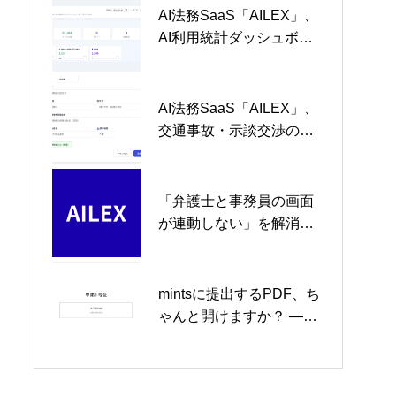
AI生成量1.5倍を実装。
ンを大幅強化
AI法務SaaS「AILEX」、
AILEXが訴訟・裁判実務
AI文書生成 実践ガイド —
AI利用統計ダッシュボー
を変える——2026年に実
27テンプレートで準備書
ドを強化～ どのAIモデル
装予定の13の新機能を徹
面から示談書まで
が何回・何トークン使わ
底解説
れたかを可視化し、法律
AI法務SaaS「AILEX」、
【AILEX新機能】裁判例
【AILEX新機能】AILEXに
事務所のAIガバナンスを
交通事故・示談交渉の案
検索 × AI要約機能リリー
e-Gov法令検索機能を追加
支援 ～
件管理に「依頼者側保険
ス：最高裁 courts.go.jp 連
しました — AIチャットに
会社」フィールドを追
携で、判例調査を一気通
「民法709条」と聞くだけ
加。保険代理人業務を行
貫に
で条文が返ってくる新体
「弁護士と事務員の画面
AILEXの民事裁判IT化
【2026年5月施行】mints
う法律事務所の実務フロ
験
が連動しない」を解消し
（2026年6月完全施行）
提出パッケージ自動生成
ーに対応、当事者情報の
ました — 事務所チーム機
への対応強化ロードマッ
機能をリリース — 裁判書
一元管理を強化。
能のご紹介
プ
類の電子提出準備をワン
クリックで
mintsに提出するPDF、ち
第79期司法修習生が直面
draft-ailex-vap-legal-ai-
ゃんと開けますか？ —
する「2つの歴史的変化」
provenance-01 改訂報告
AILEX PDF生成エンジン
— mints義務化とAI時代の
書
全面刷新の裏側
実務をどう乗り越えるか