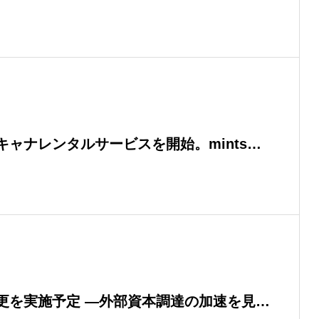
ints義務化（2026年5月21日）を前
務所のDXを加速。
ャナレンタルサービスを開始。mints義
紙の事件記録をAILEXに取り込みmints提
動生成。
更を実施予定 —外部資本調達の加速を見据