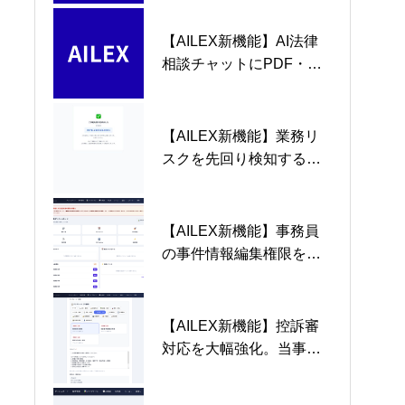
サポート — AILEXの6つ
AILEXのPDF出力エンジ
のAI強化機能を徹底解説
ンを大幅強化
【AILEX新機能】AI法律
【AILEX新機能】AILEX、
なぜ弁護士は「依頼者」
相談チャットにPDF・画
弁護士の声をもとに案件
に追い詰められるのか —
像・Word添付機能を実装
管理カテゴリを29種類へ
モンスタークライアント
— 資料を読み込ませた相
大幅拡充。企業法務・専
問題の実態と、テクノロ
談が可能に
門分野16カテゴリを新
ジーが拓く解決の糸口
【AILEX新機能】業務リ
【AILEX新機能】mintsに
【2026年5月義務化】
設、各カテゴリ専用のフ
スクを先回り検知する
「出したら終わり」の恐
mints完全対応13機能を徹
ェーズ管理を搭載。
「プロアクティブAIアラ
怖—提出前にAIが6項目を
底解説 — AILEXが実現す
ート」と相談受付AI自動
自動検証する新機能をリ
る「電子提出の全自動
分析機能を実装 — mints
リース
化」
【AILEX新機能】事務員
【新機能追加】AILEXに
ファクトチェック（法務
義務化まで56日、弁護士
の事件情報編集権限を開
相談管理機能を追加。統
チェックAI）でAI回答の
の「見落としゼロ」を支
放。弁護士と事務員の役
計情報も表示可能。紛争
正確性を検証する方法
援
割分担に対応し、事務所
予防に。
チーム機能を拡充。
【AILEX新機能】控訴審
【mints完全対応】証拠番
第79期司法修習生が直面
対応を大幅強化。当事者
号スタンプ・画像PDF変
する「2つの歴史的変化」
呼称の自動切替・控訴審
換・準拠チェック —
— mints義務化とAI時代の
専用AIテンプレート6種・
AILEXのPDF出力エンジ
実務をどう乗り越えるか