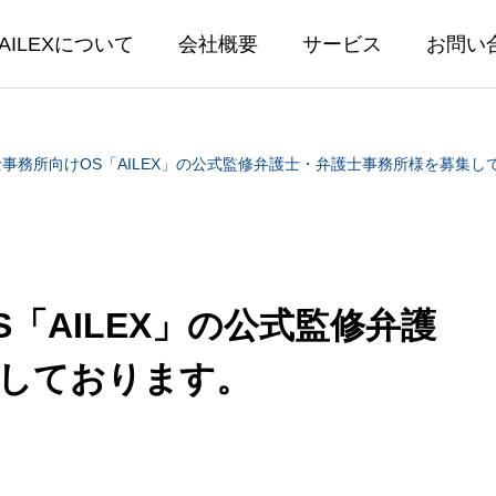
AILEXについて
会社概要
サービス
お問い
事務所向けOS「AILEX」の公式監修弁護士・弁護士事務所様を募集し
「AILEX」の公式監修弁護
EX開発
AILEX保守・
集しております。
保守・運営
書生成テンプレートに後見等
【AILEX新機能】AI
回報告書他 3種類を追加し
ットにPDF・画像・Wo
能を実装 — 資料を読
04.24
2026.03.30
相談が可能に