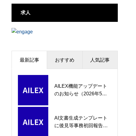
日、弁護士の「見落としゼロ」を
求人
支援
最新記事
おすすめ
人気記事
AILEX機能アップデート
ファクトチェック（法務
【徹底解説】mintsの次に
のお知らせ（2026年5
チェックAI）でAI回答の
来る「TreeeS」とは何か
月）
正確性を検証する方法
— 30億円超の開発遅延、
二重移行問題、そして
AILEXの対応戦略
AI文書生成テンプレート
【新機能追加】
【mints完全対応】証拠番
に後見等事務初回報告書
AILEX【2026年5月義務
号スタンプ・画像PDF変
他 3種類を追加しました
化】mints提出をAIが全面
換・準拠チェック —