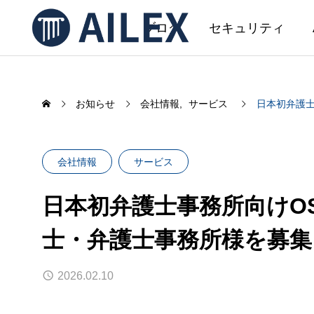
ブログ
セキュリティ
お知らせ
会社情報
サービス
日本初弁護士
SERVICE
会社情報
サービス
サービス
日本初弁護士事務所向けOS
AIL
士・弁護士事務所様を募
AILEX 開発
AILEX機能アップデートのお知ら
AI文
せ（2026年5月）
事務初
2026.02.10
ました
2026.05.08
2026.