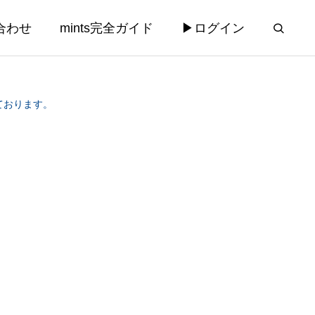
合わせ
mints完全ガイド
▶ログイン
ております。
運営
コンサルティング
コンサルティング
法律相談チャ
【AILEX新機能】業務リスクを先
rd添付機
回り検知する「プロアクティブAI
み込ませた
アラート」と相談受付AI自動分析
2026.03.28
機能を実装 — mints義務化まで56