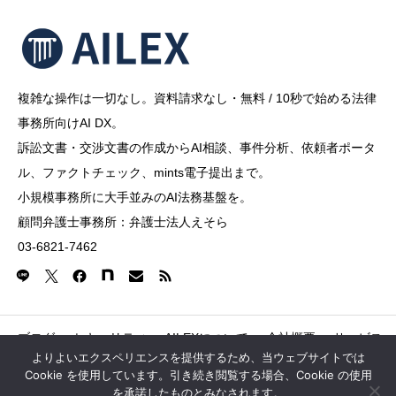
複雑な操作は一切なし。資料請求なし・無料 / 10秒で始める法律
事務所向けAI DX。
訴訟文書・交渉文書の作成からAI相談、事件分析、依頼者ポータ
ル、ファクトチェック、mints電子提出まで。
小規模事務所に大手並みのAI法務基盤を。
顧問弁護士事務所：弁護士法人えそら
03-6821-7462
ブログ
セキュリティ
AILEXについて
会社概要
サービス
よりよいエクスペリエンスを提供するため、当ウェブサイトでは
Cookie を使用しています。引き続き閲覧する場合、Cookie の使用
Copyright © 2026 AILEX Shibuya Dogenzaka Tokyu Buil
を承諾したものとみなされます。