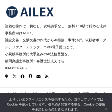
複雑な操作は一切なし。資料請求なし・無料 / 10秒で始める法律
事務所向けAI DX。
訴訟文書・交渉文書の作成からAI相談、事件分析、依頼者ポータ
ル、ファクトチェック、mints電子提出まで。
小規模事務所に大手並みのAI法務基盤を。
顧問弁護士事務所：弁護士法人えそら
03-6821-7462
ブログ
セキュリティ
AILEXについて
会社概要
サービス
よりよいエクスペリエンスを提供するため、当ウェブサイトでは
Cookie を使用しています。引き続き閲覧する場合、Cookie の使用
Copyright © 2026 AILEX Shibuya Dogenzaka Tokyu Buil
を承諾したものとみなされます。