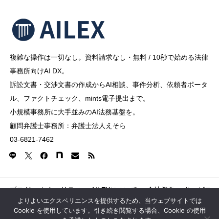
複雑な操作は一切なし。資料請求なし・無料 / 10秒で始める法律
事務所向けAI DX。
訴訟文書・交渉文書の作成からAI相談、事件分析、依頼者ポータ
ル、ファクトチェック、mints電子提出まで。
小規模事務所に大手並みのAI法務基盤を。
顧問弁護士事務所：弁護士法人えそら
03-6821-7462
ブログ
セキュリティ
AILEXについて
会社概要
サービス
よりよいエクスペリエンスを提供するため、当ウェブサイトでは
Cookie を使用しています。引き続き閲覧する場合、Cookie の使用
Copyright © 2026 AILEX Shibuya Dogenzaka Tokyu Buil