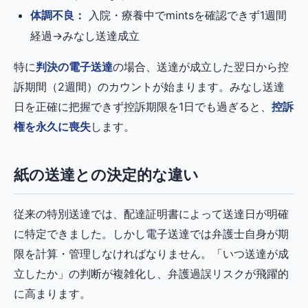
体調不良：
入院・療養中でmintsを確認できず1週間
経過→みなし送達成立
特に
判決の電子送達
の場合、送達が成立した翌日から控
訴期間（2週間）のカウントが始まります。みなし送達
日を正確に把握できず控訴期限を1日でも過ぎると、
控訴
権を永久に喪失
します。
紙の送達との決定的な違い
従来の特別送達では、配達証明書によって送達日が明確
に特定できました。しかし電子送達では弁護士自身が期
限を計算・管理しなければなりません。「いつ送達が成
立したか」の判断が複雑化し、弁護過誤リスクが飛躍的
に高まります。