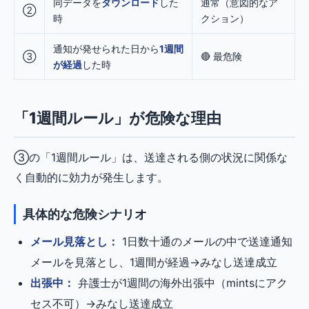
同データを
ダウンロード
した
通常（意図的なア
②
時
クション）
通知が発せられた日から
1週間
③
🔴 最危険
が経過
した時
「1週間ルール」が危険な理由
③の「1週間ルール」は、送達される側の状況に関係な
く自動的に効力が発生します。
具体的な危険シナリオ
メール見落とし：
1日数十通のメールの中で送達通知
メールを見落とし、1週間が経過→みなし送達成立
出張中：
弁護士が1週間の海外出張中（mintsにアク
セス不可）→みなし送達成立