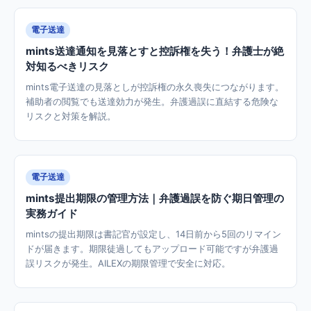
電子送達
mints送達通知を見落とすと控訴権を失う！弁護士が絶
対知るべきリスク
mints電子送達の見落としが控訴権の永久喪失につながります。
補助者の閲覧でも送達効力が発生。弁護過誤に直結する危険な
リスクと対策を解説。
電子送達
mints提出期限の管理方法｜弁護過誤を防ぐ期日管理の
実務ガイド
mintsの提出期限は書記官が設定し、14日前から5回のリマイン
ドが届きます。期限徒過してもアップロード可能ですが弁護過
誤リスクが発生。AILEXの期限管理で安全に対応。