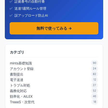
証拠番号の自動付番
送達1週間ルール管理
誤アップロード防止AI
無料で使ってみる →
カテゴリ
mints基礎知識
90
アカウント登録
24
書類提出
82
電子送達
12
トラブル対処
27
義務化対応
52
効率化・AILEX
46
TreeeS・次世代
18