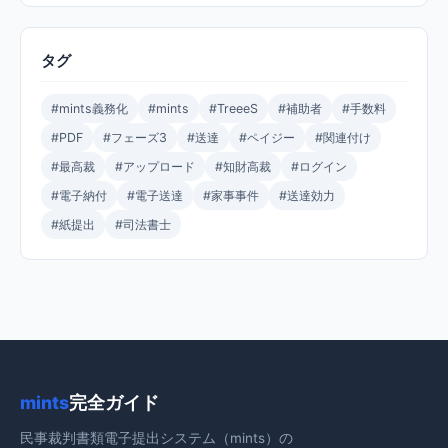
タグ
#mints義務化
#mints
#TreeeS
#補助者
#手数料
#PDF
#フェーズ3
#送達
#ペイジー
#関連付け
#最高裁
#アップロード
#知財高裁
#ログイン
#電子納付
#電子送達
#家事事件
#送達効力
#紙提出
#司法書士
mints
完全ガイド
民事裁判書類電子提出システム（mints）の