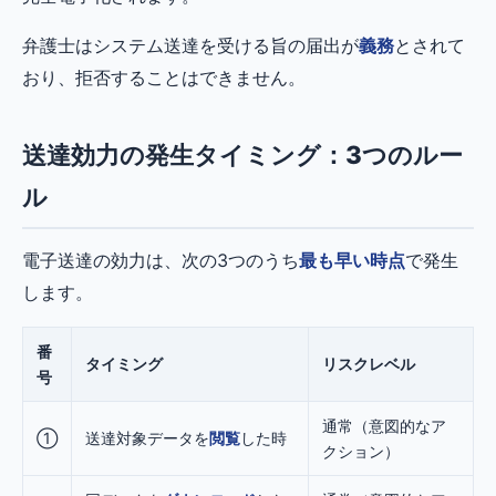
弁護士はシステム送達を受ける旨の届出が
義務
とされて
おり、拒否することはできません。
送達効力の発生タイミング：3つのルー
ル
電子送達の効力は、次の3つのうち
最も早い時点
で発生
します。
番
タイミング
リスクレベル
号
通常（意図的なア
①
送達対象データを
閲覧
した時
クション）