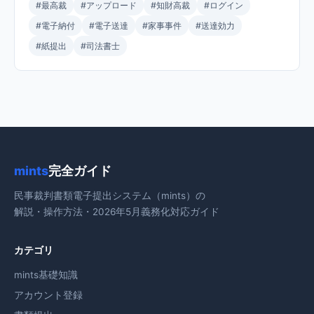
#最高裁
#アップロード
#知財高裁
#ログイン
#電子納付
#電子送達
#家事事件
#送達効力
#紙提出
#司法書士
mints
完全ガイド
民事裁判書類電子提出システム（mints）の
解説・操作方法・2026年5月義務化対応ガイド
カテゴリ
mints基礎知識
アカウント登録