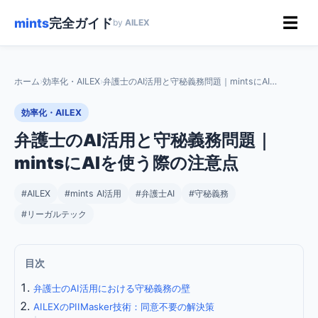
☰
mints
完全ガイド
by
AILEX
ホーム
›
効率化・AILEX
›
弁護士のAI活用と守秘義務問題｜mintsにAIを使う際の注意点
効率化・AILEX
弁護士のAI活用と守秘義務問題｜
mintsにAIを使う際の注意点
#AILEX
#mints AI活用
#弁護士AI
#守秘義務
#リーガルテック
目次
弁護士のAI活用における守秘義務の壁
AILEXのPIIMasker技術：同意不要の解決策