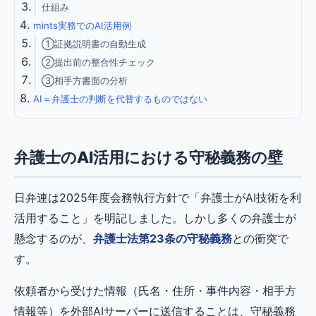
仕組み
mints実務でのAI活用例
①証拠説明書の自動生成
②提出前の整合性チェック
③相手方書面の分析
AI＝弁護士の判断を代替するものではない
弁護士のAI活用における守秘義務の壁
日弁連は2025年度会務執行方針で「弁護士がAI技術を利
活用すること」を明記しました。しかし多くの弁護士が
懸念するのが、
弁護士法第23条の守秘義務
との衝突で
す。
依頼者から受けた情報（氏名・住所・事件内容・相手方
情報等）を外部AIサーバーに送信することは、守秘義務