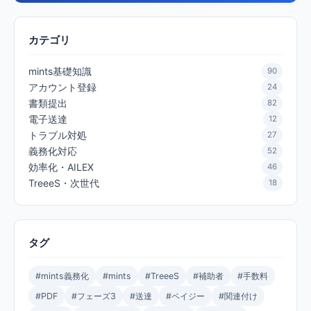
カテゴリ
mints基礎知識
90
アカウント登録
24
書類提出
82
電子送達
12
トラブル対処
27
義務化対応
52
効率化・AILEX
46
TreeeS・次世代
18
タグ
#mints義務化
#mints
#TreeeS
#補助者
#手数料
#PDF
#フェーズ3
#送達
#ペイジー
#関連付け