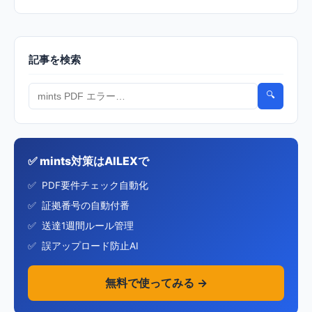
記事を検索
🔍
✅ mints対策はAILEXで
PDF要件チェック自動化
証拠番号の自動付番
送達1週間ルール管理
誤アップロード防止AI
無料で使ってみる →