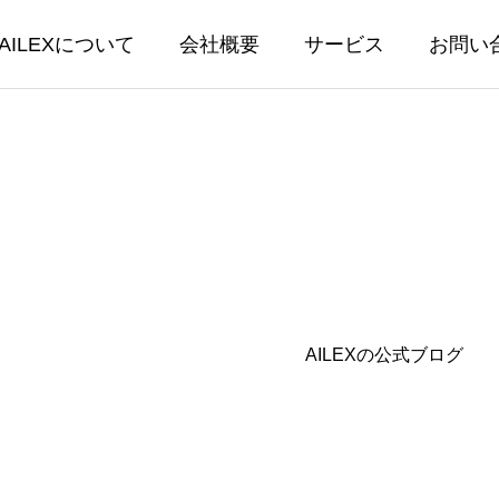
AILEXについて
会社概要
サービス
お問い
EX開発
AILEX保守・
AILEXの公式ブログ
保守・運営
書生成テンプレートに後見等
【AILEX新機能】AI
回報告書他 3種類を追加し
ットにPDF・画像・Wo
能を実装 — 資料を読
04.24
2026.03.30
相談が可能に