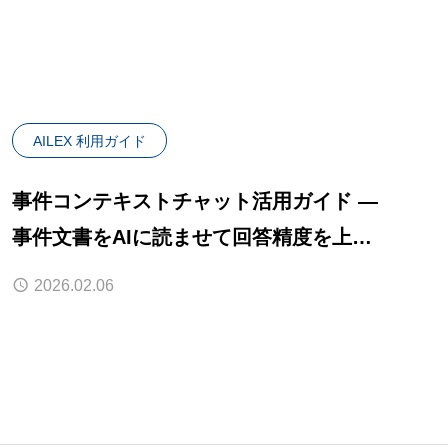
日、弁護士の「見落としゼロ」を
支援
AILEX 利用ガイド
事件コンテキストチャット活用ガイド —
事件文書をAIに読ませて回答精度を上げ
る
2026.02.06