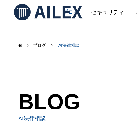
ブログ
セキュリティ
ブログ
AI法律相談
SERVICE
サービス
AIL
BLOG
AILEX 開発
AILEX機能アップデートのお知ら
AI文
せ（2026年5月）
事務初
AI法律相談
ました
2026.05.08
2026.