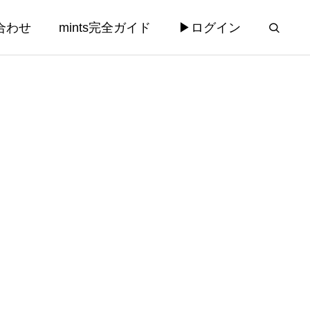
合わせ
mints完全ガイド
▶ログイン
運営
コンサルティング
コンサルティング
法律相談チャ
【AILEX新機能】業務リスクを先
rd添付機
回り検知する「プロアクティブAI
み込ませた
アラート」と相談受付AI自動分析
2026.03.28
機能を実装 — mints義務化まで56