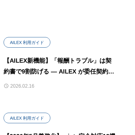
日、弁護士の「見落としゼロ」を
支援
AILEX 利用ガイド
【AILEX新機能】「報酬トラブル」は契
約書で9割防げる — AILEX が委任契約
書・報酬説明・受任判断を AI で支援する
2026.02.16
新機能をリリース
AILEX 利用ガイド