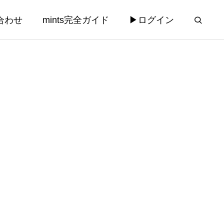
合わせ
mints完全ガイド
▶ログイン
運営
コンサルティング
コンサルティング
法律相談チャ
【AILEX新機能】業務リスクを先
rd添付機
回り検知する「プロアクティブAI
み込ませた
アラート」と相談受付AI自動分析
2026.03.28
機能を実装 — mints義務化まで56