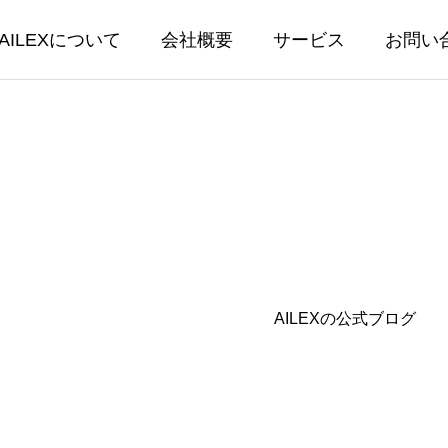
AILEXについて
会社概要
サービス
お問い
EX開発
AILEX保守・
AILEXの公式ブログ
保守・運営
書生成テンプレートに後見等
【AILEX新機能】AI
回報告書他 3種類を追加し
ットにPDF・画像・Wo
能を実装 — 資料を読
04.24
2026.03.30
相談が可能に