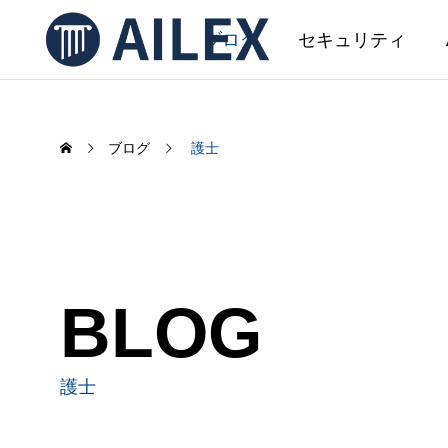
ブログ
セキュリティ
ブログ
護士
SERVICE
サービス
AIL
BLOG
AILEX 開発
AILEX機能アップデートのお知ら
AI文
せ（2026年5月）
事務初
護士
ました
2026.05.08
2026.