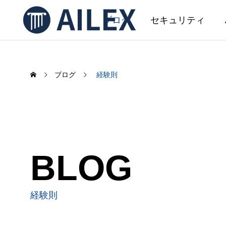
ブログ
セキュリティ
ブログ
経験則
SERVICE
サービス
AIL
BLOG
AILEX 開発
AILEX機能アップデートのお知ら
AI文
せ（2026年5月）
事務初
経験則
ました
2026.05.08
2026.