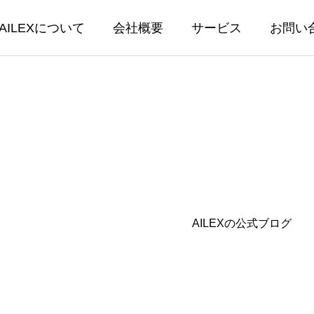
AILEXについて
会社概要
サービス
お問い
EX開発
AILEX保守・
AILEXの公式ブログ
保守・運営
書生成テンプレートに後見等
【AILEX新機能】AI
回報告書他 3種類を追加し
ットにPDF・画像・Wo
能を実装 — 資料を読
04.24
2026.03.30
相談が可能に