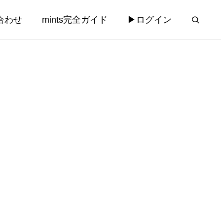
合わせ
mints完全ガイド
▶ログイン
運営
コンサルティング
コンサルティング
法律相談チャ
【AILEX新機能】業務リスクを先
rd添付機
回り検知する「プロアクティブAI
み込ませた
アラート」と相談受付AI自動分析
2026.03.28
機能を実装 — mints義務化まで56