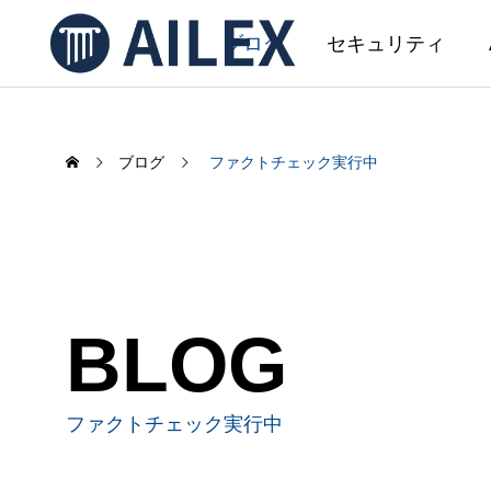
ブログ
セキュリティ
ブログ
ファクトチェック実行中
SERVICE
サービス
AIL
BLOG
AILEX 開発
AILEX機能アップデートのお知ら
AI文
せ（2026年5月）
事務初
ファクトチェック実行中
ました
2026.05.08
2026.