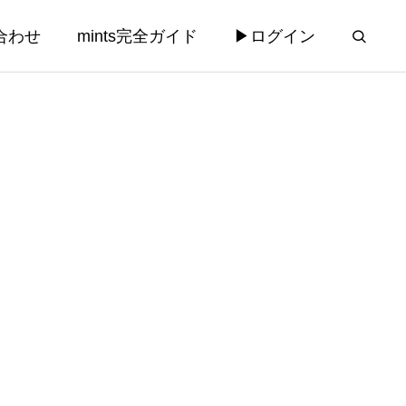
合わせ
mints完全ガイド
▶ログイン
運営
コンサルティング
コンサルティング
法律相談チャ
【AILEX新機能】業務リスクを先
rd添付機
回り検知する「プロアクティブAI
み込ませた
アラート」と相談受付AI自動分析
2026.03.28
機能を実装 — mints義務化まで56