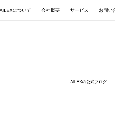
AILEXについて
会社概要
サービス
お問い
EX開発
AILEX保守・
AILEXの公式ブログ
保守・運営
書生成テンプレートに後見等
【AILEX新機能】AI
回報告書他 3種類を追加し
ットにPDF・画像・Wo
能を実装 — 資料を読
04.24
2026.03.30
相談が可能に