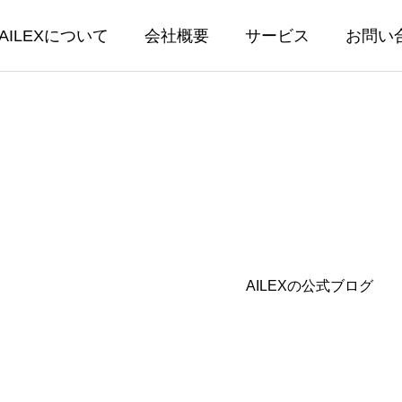
AILEXについて
会社概要
サービス
お問い
EX開発
AILEX保守・
AILEXの公式ブログ
保守・運営
書生成テンプレートに後見等
【AILEX新機能】AI
回報告書他 3種類を追加し
ットにPDF・画像・Wo
能を実装 — 資料を読
04.24
2026.03.30
相談が可能に