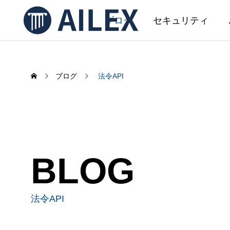
ブログ
セキュリティ
ブログ
法令API
SERVICE
サービス
AIL
BLOG
AILEX 開発
AILEX機能アップデートのお知ら
AI文
せ（2026年5月）
事務初
法令API
ました
2026.05.08
2026.