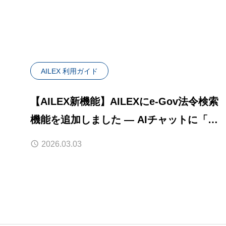
AILEX 利用ガイド
【AILEX新機能】AILEXにe-Gov法令検索
機能を追加しました — AIチャットに「民
法709条」と聞くだけで条文が返ってくる
2026.03.03
新体験