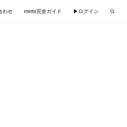
合わせ
mints完全ガイド
▶ログイン
運営
コンサルティング
コンサルティング
法律相談チャ
【AILEX新機能】業務リスクを先
rd添付機
回り検知する「プロアクティブAI
み込ませた
アラート」と相談受付AI自動分析
2026.03.28
機能を実装 — mints義務化まで56